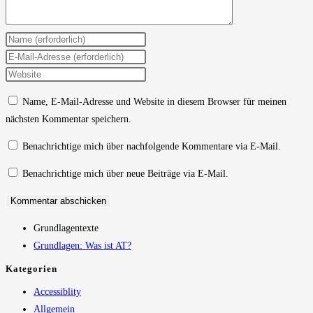
Gib
deinen
Gib
Namen
deine
Gib
oder
E-
deine
Name, E-Mail-Adresse und Website in diesem Browser für meinen
Benutzernamen
Mail-
Website-
nächsten Kommentar speichern.
zum
Adresse
URL
Kommentieren
zum
ein
Benachrichtige mich über nachfolgende Kommentare via E-Mail.
ein
Kommentieren
(optional)
Benachrichtige mich über neue Beiträge via E-Mail.
ein
Grundlagentexte
Grundlagen: Was ist AT?
Kategorien
Accessiblity
Allgemein