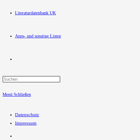
Literaturdatenbank UK
Apps- und sonstige Listen
Website-
Press
Suche
Escape
Menü
Schließen
to
close
umschalten
the
Datenschutz
search
Impressum
panel.