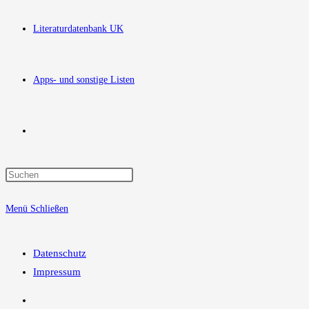
Literaturdatenbank UK
Apps- und sonstige Listen
Website-
Press
Suche
Escape
Menü
Schließen
to
close
umschalten
the
Datenschutz
search
Impressum
panel.