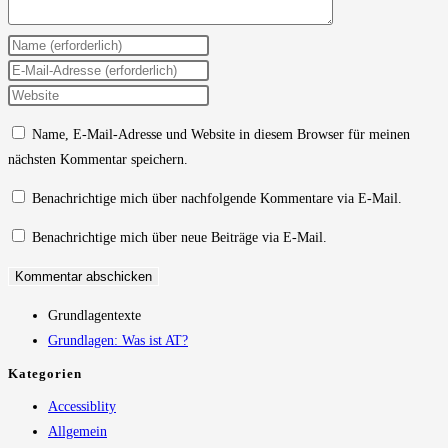
Gib
deinen
Gib
Namen
deine
Gib
oder
E-
deine
Name, E-Mail-Adresse und Website in diesem Browser für meinen
Benutzernamen
Mail-
Website-
nächsten Kommentar speichern.
zum
Adresse
URL
Kommentieren
zum
ein
Benachrichtige mich über nachfolgende Kommentare via E-Mail.
ein
Kommentieren
(optional)
Benachrichtige mich über neue Beiträge via E-Mail.
ein
Grundlagentexte
Grundlagen: Was ist AT?
Kategorien
Accessiblity
Allgemein