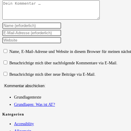
Kommentar
Gib
deinen
Gib
Namen
deine
Gib
oder
E-
deine
Name, E-Mail-Adresse und Website in diesem Browser für meinen nächs
Benutzernamen
Mail-
Website-
zum
Adresse
URL
Benachrichtige mich über nachfolgende Kommentare via E-Mail.
Kommentieren
zum
ein
Benachrichtige mich über neue Beiträge via E-Mail.
ein
Kommentieren
(optional)
ein
Grundlagentexte
Grundlagen: Was ist AT?
Kategorien
Accessiblity