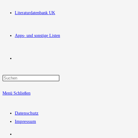
Literaturdatenbank UK
Apps- und sonstige Listen
Website-
Press
Suche
Escape
Menü
Schließen
to
close
umschalten
the
Datenschutz
search
Impressum
panel.