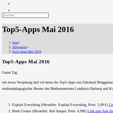
Diese
Website
Top5-Apps Mai 2016
durchsuchen
Start
>
Allgemein
>
Top5-Apps Mai 2016
Top5-Apps Mai 2016
Guten Tag,
mit etwas Verspätung darf ich heute die Top5-Apps von Ekkehard Brüggemann
medienpädagogischer Berater des Medienzentrums Landkreis Harburg und Koo
…
Explain Everything (Hersteller: Explain Everything, Preis: 5,99 €)
Li
Book Creator (Hersteller: Red Jumper, Preis: 4,99€)
Link zum App-St