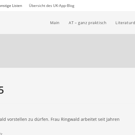
nstige Listen
Übersicht des UK-App-Blog
Main
AT – ganz praktisch
Literatur
5
ld vorstellen zu dürfen. Frau Ringwald arbeitet seit Jahren
):