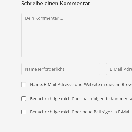
Schreibe einen Kommentar
Kommentar
Gib
Gib
deinen
deine
Namen
E-
Name, E-Mail-Adresse und Website in diesem Brow
oder
Mail-
Benutzernamen
Adresse
Benachrichtige mich über nachfolgende Kommentar
zum
zum
Kommentieren
Kommentier
Benachrichtige mich über neue Beiträge via E-Mail.
ein
ein