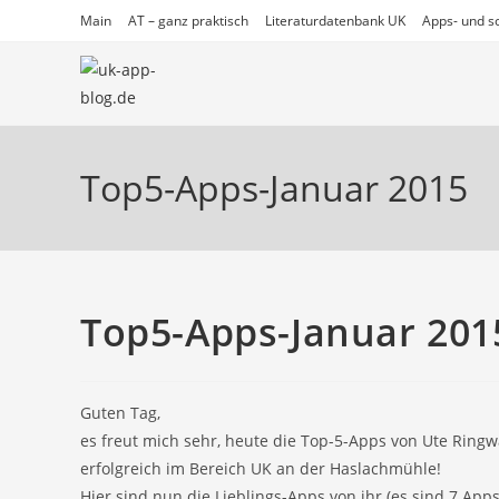
Zum
Main
AT – ganz praktisch
Literaturdatenbank UK
Apps- und so
Inhalt
springen
Top5-Apps-Januar 2015
Top5-Apps-Januar 201
Guten Tag,
es freut mich sehr, heute die Top-5-Apps von Ute Ringwa
erfolgreich im Bereich UK an der Haslachmühle!
Hier sind nun die Lieblings-Apps von ihr (es sind 7 Apps