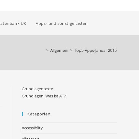
Website-
datenbank UK
Apps- und sonstige Listen
Suche
>
Allgemein
>
Top5-Apps-Januar 2015
umschalten
Grundlagentexte
Grundlagen: Was ist AT?
Kategorien
Accessiblity