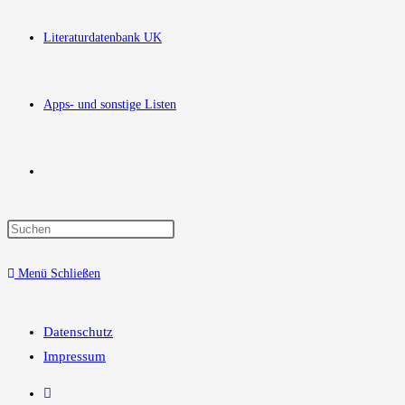
Literaturdatenbank UK
Apps- und sonstige Listen
Website-
Press
Suche
Escape
Menü
Schließen
to
close
umschalten
the
Datenschutz
search
Impressum
panel.