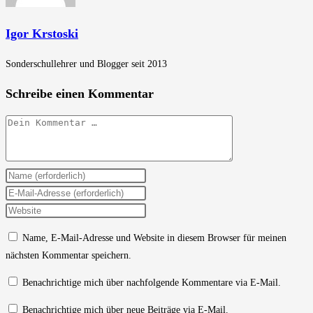
Igor Krstoski
Sonderschullehrer und Blogger seit 2013
Schreibe einen Kommentar
Kommentar
Gib
deinen
Gib
Namen
deine
Gib
oder
E-
deine
Name, E-Mail-Adresse und Website in diesem Browser für meinen
Benutzernamen
Mail-
Website-
nächsten Kommentar speichern.
zum
Adresse
URL
Kommentieren
zum
ein
Benachrichtige mich über nachfolgende Kommentare via E-Mail.
ein
Kommentieren
(optional)
Benachrichtige mich über neue Beiträge via E-Mail.