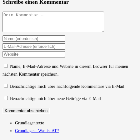
Schreibe einen Kommentar
Kommentar
Gib
deinen
Gib
Namen
deine
Gib
oder
E-
deine
Name, E-Mail-Adresse und Website in diesem Browser für meinen
Benutzernamen
Mail-
Website-
nächsten Kommentar speichern.
zum
Adresse
URL
Kommentieren
zum
ein
Benachrichtige mich über nachfolgende Kommentare via E-Mail.
ein
Kommentieren
(optional)
Benachrichtige mich über neue Beiträge via E-Mail.
ein
Grundlagentexte
Grundlagen: Was ist AT?