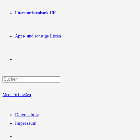
Literaturdatenbank UK
Apps- und sonstige Listen
Website-
Press
Suche
Escape
Menü
Schließen
to
close
umschalten
the
Datenschutz
search
Impressum
panel.