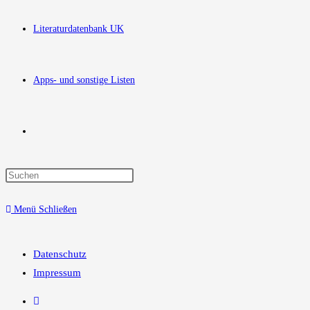
Literaturdatenbank UK
Apps- und sonstige Listen
Website-
Press
Suche
Escape
Menü
Schließen
to
close
umschalten
the
Datenschutz
search
Impressum
panel.