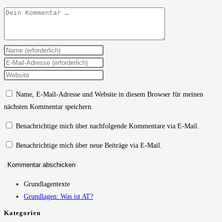
Kommentar
Gib
deinen
Gib
Namen
deine
Gib
oder
E-
deine
Name, E-Mail-Adresse und Website in diesem Browser für meinen
Benutzernamen
Mail-
Website-
nächsten Kommentar speichern.
zum
Adresse
URL
Kommentieren
zum
ein
Benachrichtige mich über nachfolgende Kommentare via E-Mail.
ein
Kommentieren
(optional)
Benachrichtige mich über neue Beiträge via E-Mail.
ein
Grundlagentexte
Grundlagen: Was ist AT?
Kategorien