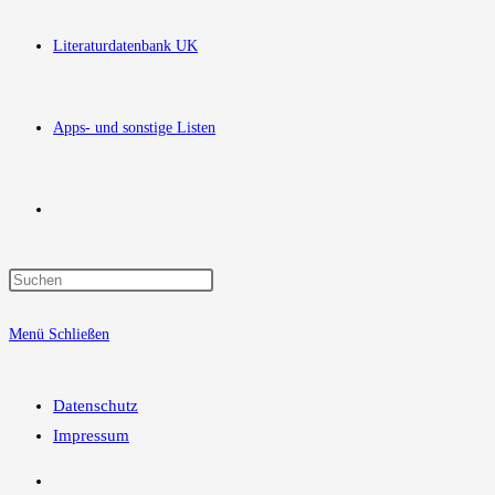
Literaturdatenbank UK
Apps- und sonstige Listen
Website-
Press
Suche
Escape
Menü
Schließen
to
close
umschalten
the
Datenschutz
search
Impressum
panel.