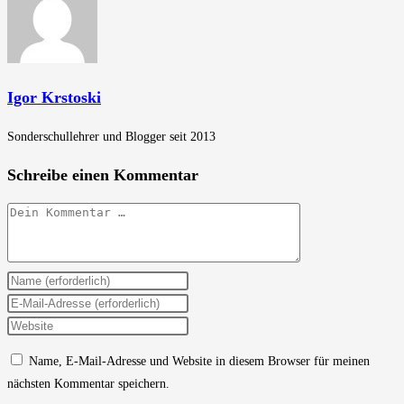
Igor Krstoski
Sonderschullehrer und Blogger seit 2013
Schreibe einen Kommentar
Kommentar
Gib
deinen
Gib
Namen
deine
Gib
oder
E-
deine
Name, E-Mail-Adresse und Website in diesem Browser für meinen
Benutzernamen
Mail-
Website-
nächsten Kommentar speichern.
zum
Adresse
URL