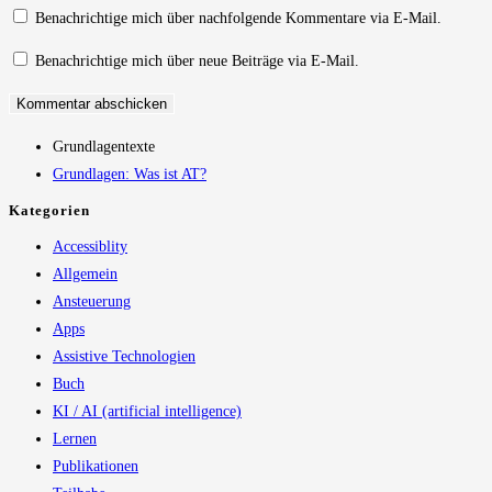
Kommentieren
zum
ein
Benachrichtige mich über nachfolgende Kommentare via E-Mail.
ein
Kommentieren
(optional)
Benachrichtige mich über neue Beiträge via E-Mail.
ein
Grundlagentexte
Grundlagen: Was ist AT?
Kategorien
Accessiblity
Allgemein
Ansteuerung
Apps
Assistive Technologien
Buch
KI / AI (artificial intelligence)
Lernen
Publikationen