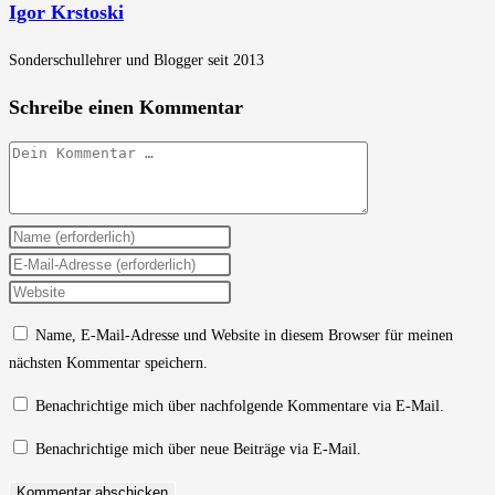
Igor Krstoski
Sonderschullehrer und Blogger seit 2013
Schreibe einen Kommentar
Kommentar
Gib
deinen
Gib
Namen
deine
Gib
oder
E-
deine
Name, E-Mail-Adresse und Website in diesem Browser für meinen
Benutzernamen
Mail-
Website-
nächsten Kommentar speichern.
zum
Adresse
URL
Kommentieren
zum
ein
Benachrichtige mich über nachfolgende Kommentare via E-Mail.
ein
Kommentieren
(optional)
Benachrichtige mich über neue Beiträge via E-Mail.
ein