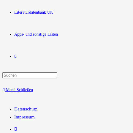
Literaturdatenbank UK
Apps- und sonstige Listen
Website-
Press
Suche
Escape
Menü
Schließen
to
close
umschalten
the
Datenschutz
search
Impressum
panel.