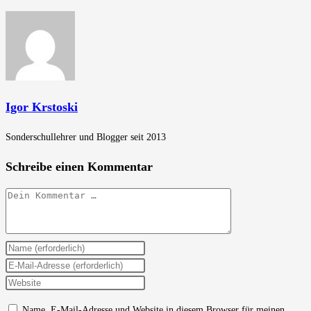
Igor Krstoski
Sonderschullehrer und Blogger seit 2013
Schreibe einen Kommentar
Kommentar
Gib
deinen
Gib
Namen
deine
Gib
oder
E-
deine
Name, E-Mail-Adresse und Website in diesem Browser für meinen