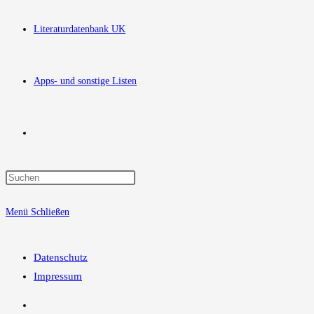
Literaturdatenbank UK
Apps- und sonstige Listen
Website-
Press
Suche
Escape
Menü
Schließen
to
close
umschalten
the
Datenschutz
search
Impressum
panel.