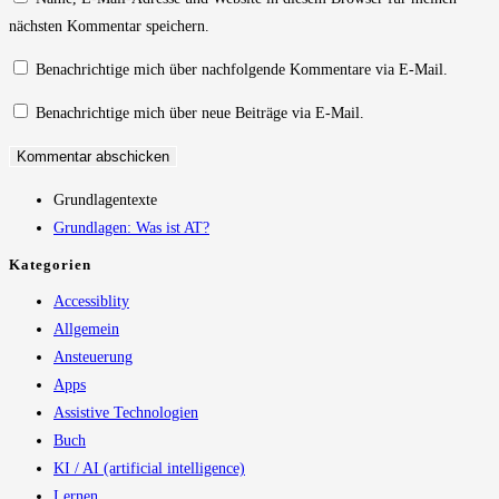
Benutzernamen
Mail-
Website-
nächsten Kommentar speichern.
zum
Adresse
URL
Kommentieren
zum
ein
Benachrichtige mich über nachfolgende Kommentare via E-Mail.
ein
Kommentieren
(optional)
Benachrichtige mich über neue Beiträge via E-Mail.
ein
Grundlagentexte
Grundlagen: Was ist AT?
Kategorien
Accessiblity
Allgemein
Ansteuerung
Apps
Assistive Technologien
Buch
KI / AI (artificial intelligence)
Lernen