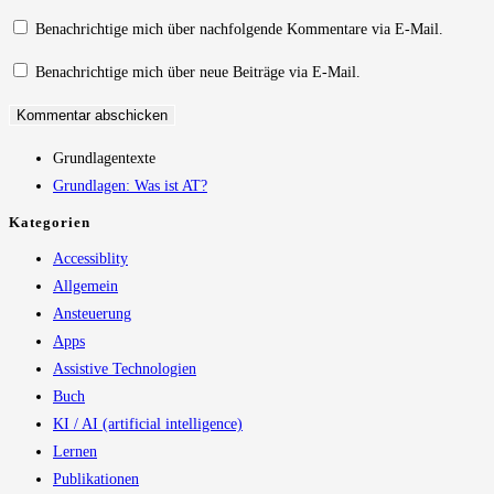
zum
Adresse
URL
Benachrichtige mich über nachfolgende Kommentare via E-Mail.
Kommentieren
zum
ein
Benachrichtige mich über neue Beiträge via E-Mail.
ein
Kommentieren
(optional)
ein
Grundlagentexte
Grundlagen: Was ist AT?
Kategorien
Accessiblity
Allgemein
Ansteuerung
Apps
Assistive Technologien
Buch
KI / AI (artificial intelligence)
Lernen
Publikationen