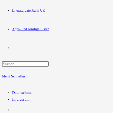
Literaturdatenbank UK
Apps- und sonstige Listen
Website-
Press
Suche
Escape
Menü
Schließen
to
close
umschalten
the
Datenschutz
search
Impressum
panel.