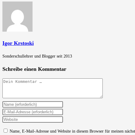
Igor Krstoski
Sonderschullehrer und Blogger seit 2013
Schreibe einen Kommentar
Kommentar
Gib
deinen
Gib
Namen
deine
Gib
oder
E-
deine
Name, E-Mail-Adresse und Website in diesem Browser für meinen nächs
Benutzernamen
Mail-
Website-