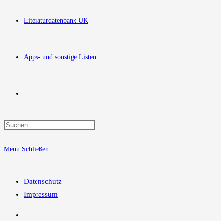
Literaturdatenbank UK
Apps- und sonstige Listen
Website-
Press
Suche
Escape
Menü
Schließen
to
close
umschalten
the
Datenschutz
search
Impressum
panel.