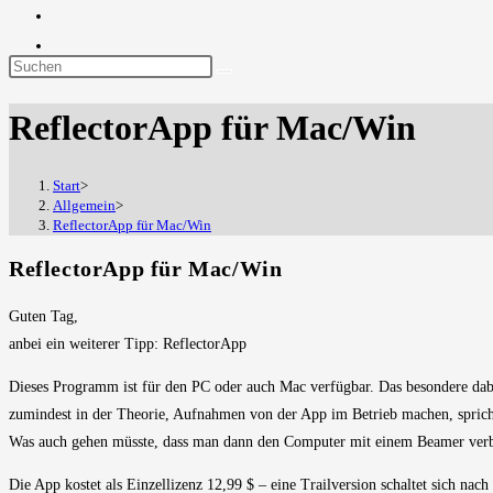
Diese
Website
ReflectorApp für Mac/Win
durchsuchen
Start
>
Allgemein
>
ReflectorApp für Mac/Win
ReflectorApp für Mac/Win
Guten Tag,
anbei ein weiterer Tipp: ReflectorApp
Dieses Programm ist für den PC oder auch Mac verfügbar. Das besondere dabe
zumindest in der Theorie, Aufnahmen von der App im Betrieb machen, sprich
Was auch gehen müsste, dass man dann den Computer mit einem Beamer verbin
Die App kostet als Einzellizenz 12,99 $ – eine Trailversion schaltet sich nac