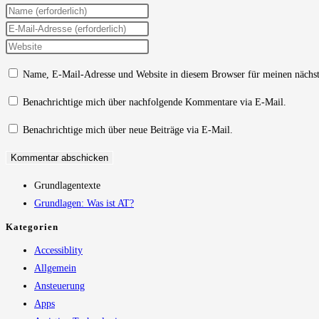
Gib
deinen
Gib
Namen
deine
Gib
oder
E-
deine
Name, E-Mail-Adresse und Website in diesem Browser für meinen nächs
Benutzernamen
Mail-
Website-
zum
Adresse
URL
Benachrichtige mich über nachfolgende Kommentare via E-Mail.
Kommentieren
zum
ein
Benachrichtige mich über neue Beiträge via E-Mail.
ein
Kommentieren
(optional)
ein
Grundlagentexte
Grundlagen: Was ist AT?
Kategorien
Accessiblity
Allgemein
Ansteuerung
Apps