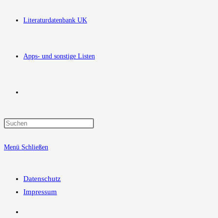
Literaturdatenbank UK
Apps- und sonstige Listen
Website-
Press
Suche
Escape
Menü
Schließen
to
close
umschalten
the
Datenschutz
search
Impressum
panel.