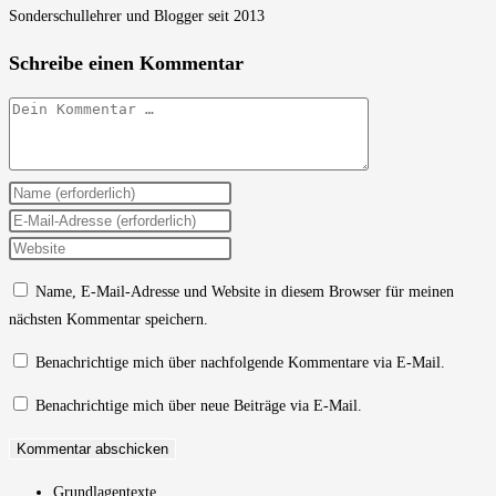
Sonderschullehrer und Blogger seit 2013
Schreibe einen Kommentar
Kommentar
Gib
deinen
Gib
Namen
deine
Gib
oder
E-
deine
Name, E-Mail-Adresse und Website in diesem Browser für meinen
Benutzernamen
Mail-
Website-
nächsten Kommentar speichern.
zum
Adresse
URL
Kommentieren
zum
ein
Benachrichtige mich über nachfolgende Kommentare via E-Mail.
ein
Kommentieren
(optional)
Benachrichtige mich über neue Beiträge via E-Mail.
ein
Grundlagentexte