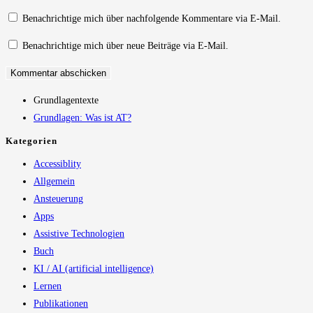
Kommentieren
zum
ein
Benachrichtige mich über nachfolgende Kommentare via E-Mail.
ein
Kommentieren
(optional)
Benachrichtige mich über neue Beiträge via E-Mail.
ein
Grundlagentexte
Grundlagen: Was ist AT?
Kategorien
Accessiblity
Allgemein
Ansteuerung
Apps
Assistive Technologien
Buch
KI / AI (artificial intelligence)
Lernen
Publikationen