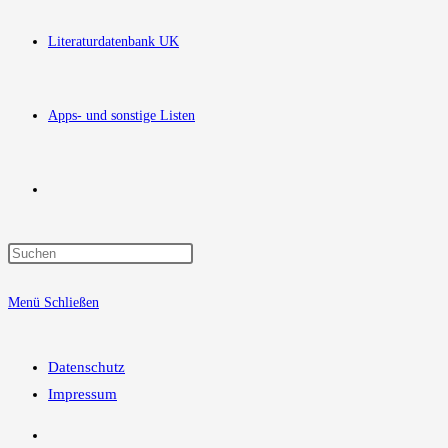
Literaturdatenbank UK
Apps- und sonstige Listen
Website-
Press
Suche
Escape
Menü
Schließen
to
close
umschalten
the
Datenschutz
search
Impressum
panel.