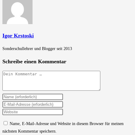
Igor Krstoski
Sonderschullehrer und Blogger seit 2013
Schreibe einen Kommentar
Kommentar
Gib
deinen
Gib
Namen
deine
Gib
oder
E-
deine
Name, E-Mail-Adresse und Website in diesem Browser für meinen
Benutzernamen
Mail-
Website-
nächsten Kommentar speichern.
zum
Adresse
URL