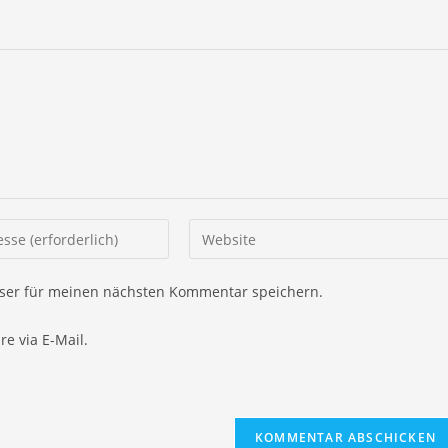
Gib
AT – ganz praktisch
deine
Website-
Literaturdatenbank für UK
ser für meinen nächsten Kommentar speichern.
URL
ein
Apps-Listen und Sonstiges
e via E-Mail.
(optional)
Impressum
en
Datenschutz