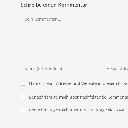
Schreibe einen Kommentar
Kommentar
Gib
Gib
deinen
deine
Namen
E-
Name, E-Mail-Adresse und Website in diesem Brow
oder
Mail-
Benutzernamen
Adresse
Benachrichtige mich über nachfolgende Kommentar
zum
zum
Kommentieren
Kommentier
Benachrichtige mich über neue Beiträge via E-Mail.
ein
ein