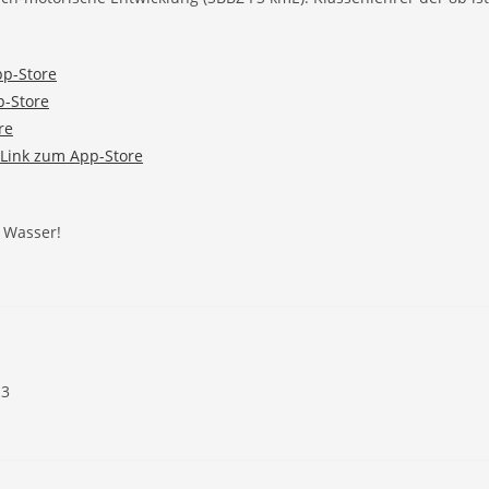
pp-Store
p-Store
re
Link zum App-Store
 Wasser!
13