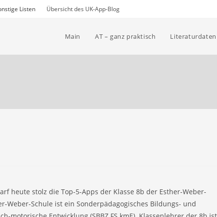
nstige Listen
Übersicht des UK-App-Blog
Main
AT – ganz praktisch
Literaturdate
arf heute stolz die Top-5-Apps der Klasse 8b der Esther-Weber-
er-Weber-Schule ist ein Sonderpädagogisches Bildungs- und
h-motorische Entwicklung (SBBZ FS kmE). Klassenlehrer der 8b ist