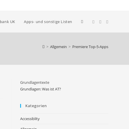
Website-
nbank UK
Apps- und sonstige Listen
Suche
>
Allgemein
>
Premiere Top-5-Apps
umschalten
Grundlagentexte
Grundlagen: Was ist AT?
Kategorien
Accessiblity