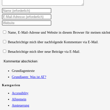
Gib
deinen
Gib
Namen
deine
Gib
oder
E-
deine
Name, E-Mail-Adresse und Website in diesem Browser für meinen nächs
Benutzernamen
Mail-
Website-
zum
Adresse
URL
Benachrichtige mich über nachfolgende Kommentare via E-Mail.
Kommentieren
zum
ein
Benachrichtige mich über neue Beiträge via E-Mail.
ein
Kommentieren
(optional)
ein
Grundlagentexte
Grundlagen: Was ist AT?
Kategorien
Accessiblity
Allgemein
Ansteuerung