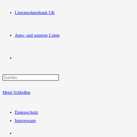
Literaturdatenbank UK
Apps- und sonstige Listen
Website-
Press
Suche
Escape
Menü
Schließen
to
close
umschalten
the
Datenschutz
search
Impressum
panel.