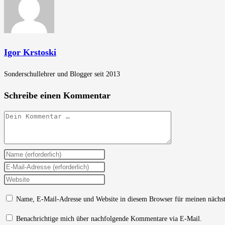
Igor Krstoski
Sonderschullehrer und Blogger seit 2013
Schreibe einen Kommentar
Kommentar
Gib
deinen
Gib
Namen
deine
Gib
oder
E-
deine
Name, E-Mail-Adresse und Website in diesem Browser für meinen nächs
Benutzernamen
Mail-
Website-
zum
Adresse
URL
Benachrichtige mich über nachfolgende Kommentare via E-Mail.