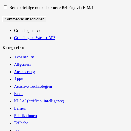
Kommentieren
zum
ein
Benachrichtige mich über neue Beiträge via E-Mail.
ein
Kommentieren
(optional)
ein
Grundlagentexte
Grundlagen: Was ist AT?
Kategorien
Accessiblity
Allgemein
Ansteuerung
Apps
Assistive Technologien
Buch
KI / AI (artificial intelligence)
Lernen
Publikationen
Teilhabe
Tool