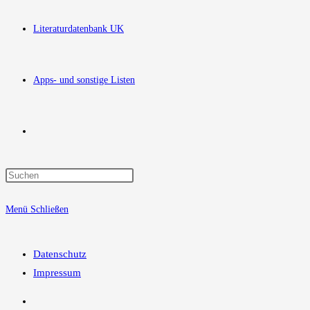
Literaturdatenbank UK
Apps- und sonstige Listen
Website-
Press
Suche
Escape
Menü
Schließen
to
close
umschalten
the
Datenschutz
search
Impressum
panel.