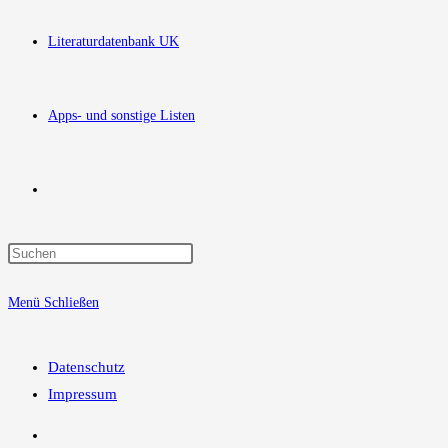
Literaturdatenbank UK
Apps- und sonstige Listen
Website-
Press
Suche
Escape
Menü
Schließen
to
close
umschalten
the
Datenschutz
search
Impressum
panel.