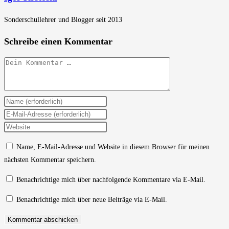
Sonderschullehrer und Blogger seit 2013
Schreibe einen Kommentar
Kommentar
Gib
deinen
Gib
Namen
deine
Gib
oder
E-
deine
Name, E-Mail-Adresse und Website in diesem Browser für meinen
Benutzernamen
Mail-
Website-
nächsten Kommentar speichern.
zum
Adresse
URL
Kommentieren
zum
ein
Benachrichtige mich über nachfolgende Kommentare via E-Mail.
ein
Kommentieren
(optional)
Benachrichtige mich über neue Beiträge via E-Mail.
ein