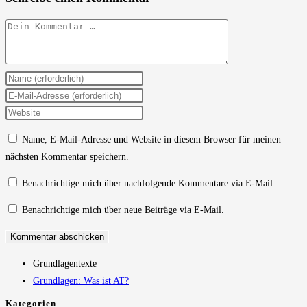
Kommentar
Gib
deinen
Gib
Namen
deine
Gib
oder
E-
deine
Name, E-Mail-Adresse und Website in diesem Browser für meinen
Benutzernamen
Mail-
Website-
nächsten Kommentar speichern.
zum
Adresse
URL
Kommentieren
zum
ein
Benachrichtige mich über nachfolgende Kommentare via E-Mail.
ein
Kommentieren
(optional)
Benachrichtige mich über neue Beiträge via E-Mail.
ein
Grundlagentexte
Grundlagen: Was ist AT?
Kategorien