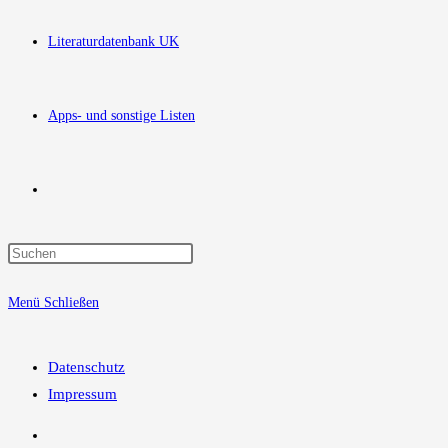
Literaturdatenbank UK
Apps- und sonstige Listen
Website-
Press
Suche
Escape
Menü
Schließen
to
close
umschalten
the
Datenschutz
search
Impressum
panel.