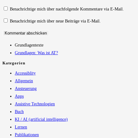
Benutzernamen
Mail-
Website-
zum
Adresse
URL
Benachrichtige mich über nachfolgende Kommentare via E-Mail.
Kommentieren
zum
ein
Benachrichtige mich über neue Beiträge via E-Mail.
ein
Kommentieren
(optional)
ein
Grundlagentexte
Grundlagen: Was ist AT?
Kategorien
Accessiblity
Allgemein
Ansteuerung
Apps
Assistive Technologien
Buch
KI / AI (artificial intelligence)
Lernen
Publikationen