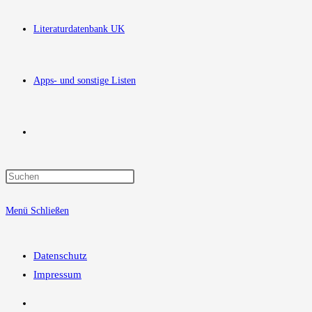
Literaturdatenbank UK
Apps- und sonstige Listen
Website-
Press
Suche
Escape
Menü
Schließen
to
close
umschalten
the
Datenschutz
search
Impressum
panel.