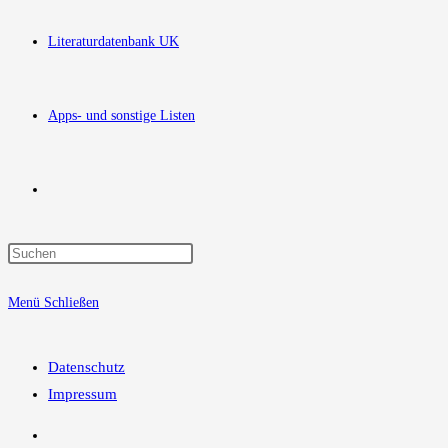
Literaturdatenbank UK
Apps- und sonstige Listen
Website-
Press
Suche
Escape
Menü
Schließen
to
close
umschalten
the
Datenschutz
search
Impressum
panel.