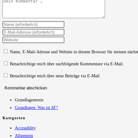
Kommentar
Gib
deinen
Gib
Namen
deine
Gib
oder
E-
deine
Name, E-Mail-Adresse und Website in diesem Browser für meinen nächs
Benutzernamen
Mail-
Website-
zum
Adresse
URL
Benachrichtige mich über nachfolgende Kommentare via E-Mail.
Kommentieren
zum
ein
Benachrichtige mich über neue Beiträge via E-Mail.
ein
Kommentieren
(optional)
ein
Grundlagentexte
Grundlagen: Was ist AT?
Kategorien
Accessiblity
Allgemein