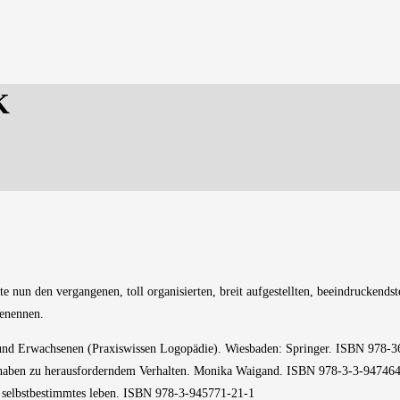
K
hte nun den vergangenen, toll organisierten, breit aufgestellten, beeindrucke
enennen.
 und Erwachsenen (Praxiswissen Logopädie). Wiesbaden: Springer. ISBN 978-
ve haben zu herausforderndem Verhalten. Monika Waigand. ISBN 978-3-3-94746
ag selbstbestimmtes leben. ISBN 978-3-945771-21-1