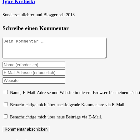
Igor Krstoski
Sonderschullehrer und Blogger seit 2013
Schreibe einen Kommentar
Kommentar
Gib
deinen
Gib
Namen
deine
Gib
oder
E-
deine
Name, E-Mail-Adresse und Website in diesem Browser für meinen nächs
Benutzernamen
Mail-
Website-
zum
Adresse
URL
Benachrichtige mich über nachfolgende Kommentare via E-Mail.
Kommentieren
zum
ein
Benachrichtige mich über neue Beiträge via E-Mail.
ein
Kommentieren
(optional)
ein