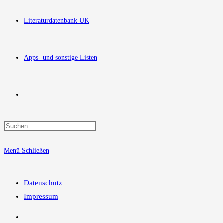
Literaturdatenbank UK
Apps- und sonstige Listen
Website-
Press
Suche
Escape
Menü
Schließen
to
close
umschalten
the
Datenschutz
search
Impressum
panel.