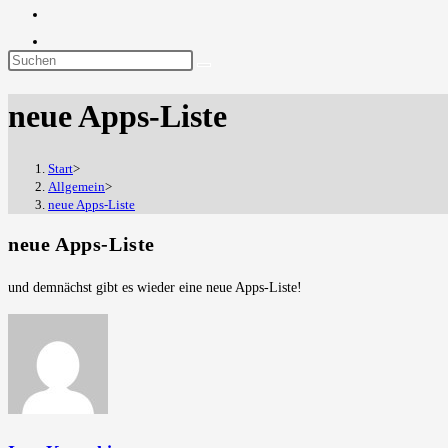
Diese
Website
neue Apps-Liste
durchsuchen
Start
>
Allgemein
>
neue Apps-Liste
neue Apps-Liste
und demnächst gibt es wieder eine neue Apps-Liste!