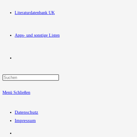
Literaturdatenbank UK
Apps- und sonstige Listen
Website-
Press
Suche
Escape
Menü
Schließen
to
close
umschalten
the
Datenschutz
search
Impressum
panel.