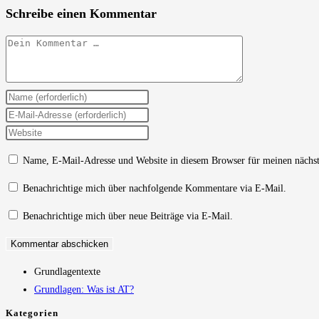
Schreibe einen Kommentar
Kommentar
Gib
deinen
Gib
Namen
deine
Gib
oder
E-
deine
Name, E-Mail-Adresse und Website in diesem Browser für meinen nächs
Benutzernamen
Mail-
Website-
zum
Adresse
URL
Benachrichtige mich über nachfolgende Kommentare via E-Mail.
Kommentieren
zum
ein
Benachrichtige mich über neue Beiträge via E-Mail.
ein
Kommentieren
(optional)
ein
Grundlagentexte
Grundlagen: Was ist AT?
Kategorien