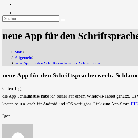
Diese
Website
neue App für den Schriftsprac
durchsuchen
Start
>
Allgemein
>
neue App für den Schriftspracherwerb: Schlaumäuse
neue App für den Schriftspracherwerb: Schlau
Guten Tag,
die App Schlaumäuse habe ich bisher auf einem Windows-Tablet genutzt. Es w
kostenlos u.a. auch für Android und iOS verfügbar. Link zum App-Store
HI
Igor