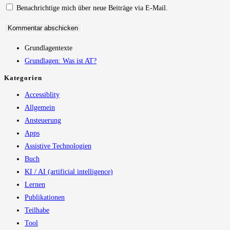
Benachrichtige mich über neue Beiträge via E-Mail.
ein
Kommentieren
(optional)
ein
Grundlagentexte
Grundlagen: Was ist AT?
Kategorien
Accessiblity
Allgemein
Ansteuerung
Apps
Assistive Technologien
Buch
KI / AI (artificial intelligence)
Lernen
Publikationen
Teilhabe
Tool