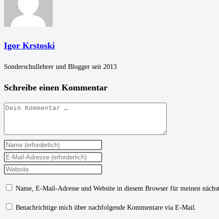
Igor Krstoski
Sonderschullehrer und Blogger seit 2013
Schreibe einen Kommentar
Kommentar
Gib
deinen
Gib
Namen
deine
Gib
oder
E-
deine
Name, E-Mail-Adresse und Website in diesem Browser für meinen nächs
Benutzernamen
Mail-
Website-
zum
Adresse
URL
Benachrichtige mich über nachfolgende Kommentare via E-Mail.
Kommentieren
zum
ein