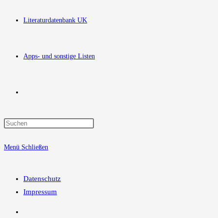
Literaturdatenbank UK
Apps- und sonstige Listen
Website-
Press
Suche
Escape
Menü
Schließen
to
close
umschalten
the
Datenschutz
search
Impressum
panel.