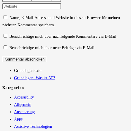
Namen
deine
Gib
oder
E-
deine
Name, E-Mail-Adresse und Website in diesem Browser für meinen
Benutzernamen
Mail-
Website-
nächsten Kommentar speichern.
zum
Adresse
URL
Kommentieren
zum
ein
Benachrichtige mich über nachfolgende Kommentare via E-Mail.
ein
Kommentieren
(optional)
Benachrichtige mich über neue Beiträge via E-Mail.
ein
Grundlagentexte
Grundlagen: Was ist AT?
Kategorien
Accessiblity
Allgemein
Ansteuerung
Apps
Assistive Technologien