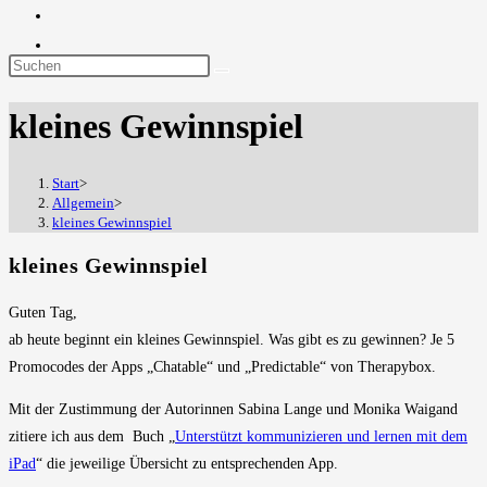
Diese
Website
kleines Gewinnspiel
durchsuchen
Start
>
Allgemein
>
kleines Gewinnspiel
kleines Gewinnspiel
Guten Tag,
ab heute beginnt ein kleines Gewinnspiel. Was gibt es zu gewinnen? Je 5
Promocodes der Apps „Chatable“ und „Predictable“ von Therapybox.
Mit der Zustimmung der Autorinnen Sabina Lange und Monika Waigand
zitiere ich aus dem Buch „
Unterstützt kommunizieren und lernen mit dem
iPad
“ die jeweilige Übersicht zu entsprechenden App.