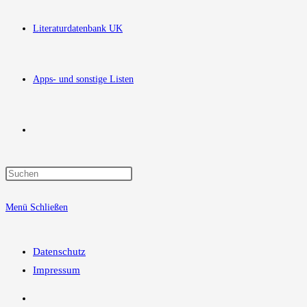
Literaturdatenbank UK
Apps- und sonstige Listen
Website-
Press
Suche
Escape
Menü
Schließen
to
close
umschalten
the
Datenschutz
search
Impressum
panel.