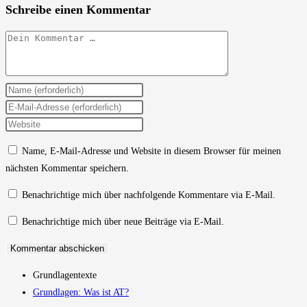
Schreibe einen Kommentar
Kommentar
Gib
deinen
Gib
Namen
deine
Gib
oder
E-
deine
Name, E-Mail-Adresse und Website in diesem Browser für meinen
Benutzernamen
Mail-
Website-
nächsten Kommentar speichern.
zum
Adresse
URL
Kommentieren
zum
ein
Benachrichtige mich über nachfolgende Kommentare via E-Mail.
ein
Kommentieren
(optional)
Benachrichtige mich über neue Beiträge via E-Mail.
ein
Grundlagentexte
Grundlagen: Was ist AT?