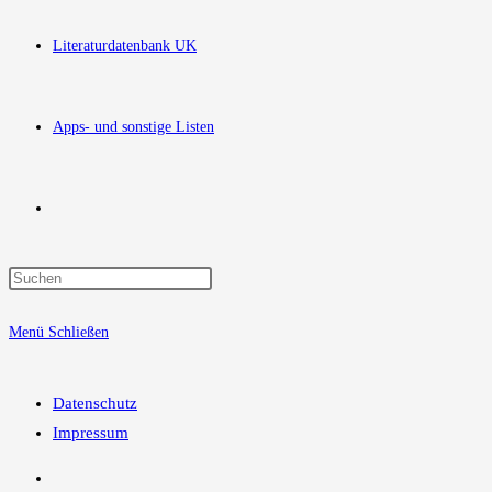
Literaturdatenbank UK
Apps- und sonstige Listen
Website-
Press
Suche
Escape
Menü
Schließen
to
close
umschalten
the
Datenschutz
search
Impressum
panel.