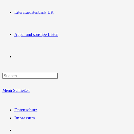
Literaturdatenbank UK
Apps- und sonstige Listen
Website-
Press
Suche
Escape
Menü
Schließen
to
close
umschalten
the
Datenschutz
search
Impressum
panel.