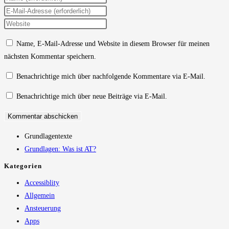
deinen
Gib
Namen
deine
Gib
oder
E-
deine
Name, E-Mail-Adresse und Website in diesem Browser für meinen
Benutzernamen
Mail-
Website-
nächsten Kommentar speichern.
zum
Adresse
URL
Kommentieren
zum
ein
Benachrichtige mich über nachfolgende Kommentare via E-Mail.
ein
Kommentieren
(optional)
Benachrichtige mich über neue Beiträge via E-Mail.
ein
Grundlagentexte
Grundlagen: Was ist AT?
Kategorien
Accessiblity
Allgemein
Ansteuerung
Apps