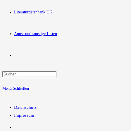
Literaturdatenbank UK
Apps- und sonstige Listen
Website-
Press
Suche
Escape
Menü
Schließen
to
close
umschalten
the
Datenschutz
search
Impressum
panel.