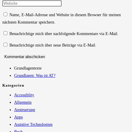
Namen
deine
Gib
oder
E-
deine
Name, E-Mail-Adresse und Website in diesem Browser für meinen
Benutzernamen
Mail-
Website-
nächsten Kommentar speichern.
zum
Adresse
URL
Kommentieren
zum
ein
Benachrichtige mich über nachfolgende Kommentare via E-Mail.
ein
Kommentieren
(optional)
Benachrichtige mich über neue Beiträge via E-Mail.
ein
Grundlagentexte
Grundlagen: Was ist AT?
Kategorien
Accessiblity
Allgemein
Ansteuerung
Apps
Assistive Technologien
Buch