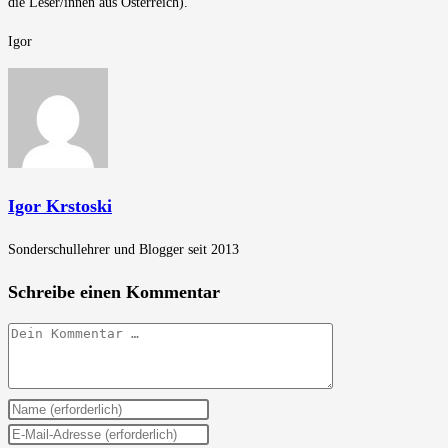
die Leser/innen aus Österreich).
Igor
Igor Krstoski
Sonderschullehrer und Blogger seit 2013
Schreibe einen Kommentar
Kommentar
Gib
deinen
Gib