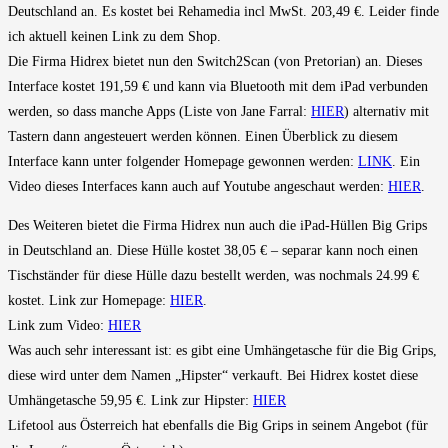
Deutschland an. Es kostet bei Rehamedia incl MwSt. 203,49 €. Leider finde
ich aktuell keinen Link zu dem Shop.
Die Firma Hidrex bietet nun den Switch2Scan (von Pretorian) an. Dieses
Interface kostet 191,59 € und kann via Bluetooth mit dem iPad verbunden
werden, so dass manche Apps (Liste von Jane Farral:
HIER
) alternativ mit
Tastern dann angesteuert werden können. Einen Überblick zu diesem
Interface kann unter folgender Homepage gewonnen werden:
LINK
. Ein
Video dieses Interfaces kann auch auf Youtube angeschaut werden:
HIER
.
Des Weiteren bietet die Firma Hidrex nun auch die iPad-Hüllen Big Grips
in Deutschland an. Diese Hülle kostet 38,05 € – separar kann noch einen
Tischständer für diese Hülle dazu bestellt werden, was nochmals 24.99 €
kostet. Link zur Homepage:
HIER
.
Link zum Video:
HIER
Was auch sehr interessant ist: es gibt eine Umhängetasche für die Big Grips,
diese wird unter dem Namen „Hipster“ verkauft. Bei Hidrex kostet diese
Umhängetasche 59,95 €. Link zur Hipster:
HIER
Lifetool aus Österreich hat ebenfalls die Big Grips in seinem Angebot (für