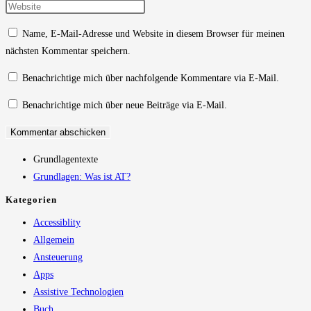
Namen
deine
Gib
oder
E-
deine
Name, E-Mail-Adresse und Website in diesem Browser für meinen
Benutzernamen
Mail-
Website-
nächsten Kommentar speichern.
zum
Adresse
URL
Kommentieren
zum
ein
Benachrichtige mich über nachfolgende Kommentare via E-Mail.
ein
Kommentieren
(optional)
Benachrichtige mich über neue Beiträge via E-Mail.
ein
Grundlagentexte
Grundlagen: Was ist AT?
Kategorien
Accessiblity
Allgemein
Ansteuerung
Apps
Assistive Technologien
Buch