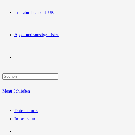
Literaturdatenbank UK
Apps- und sonstige Listen
Website-
Press
Suche
Escape
Menü
Schließen
to
close
umschalten
the
Datenschutz
search
Impressum
panel.