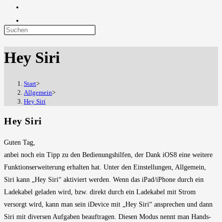
Diese
Website
Hey Siri
durchsuchen
Start
>
Allgemein
>
Hey Siri
Hey Siri
Guten Tag,
anbei noch ein Tipp zu den Bedienungshilfen, der Dank iOS8 eine weitere
Funktionserweiterung erhalten hat. Unter den Einstellungen, Allgemein,
Siri kann „Hey Siri“ aktiviert werden. Wenn das iPad/iPhone durch ein
Ladekabel geladen wird, bzw. direkt durch ein Ladekabel mit Strom
versorgt wird, kann man sein iDevice mit „Hey Siri“ ansprechen und dann
Siri mit diversen Aufgaben beauftragen. Diesen Modus nennt man Hands-