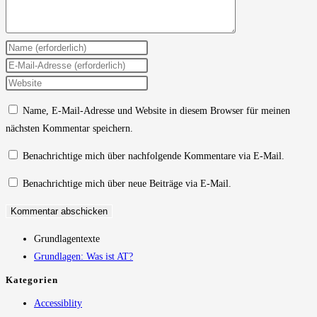
Gib
deinen
Gib
Namen
deine
Gib
oder
E-
deine
Name, E-Mail-Adresse und Website in diesem Browser für meinen
Benutzernamen
Mail-
Website-
nächsten Kommentar speichern.
zum
Adresse
URL
Kommentieren
zum
ein
Benachrichtige mich über nachfolgende Kommentare via E-Mail.
ein
Kommentieren
(optional)
Benachrichtige mich über neue Beiträge via E-Mail.
ein
Grundlagentexte
Grundlagen: Was ist AT?
Kategorien
Accessiblity