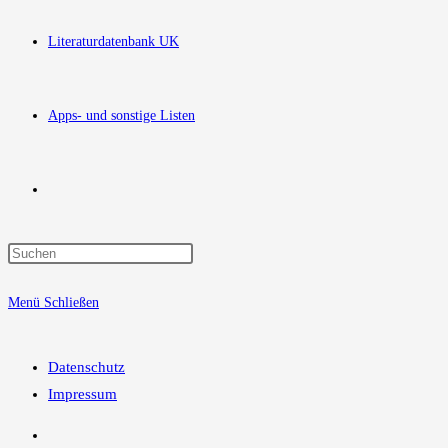
Literaturdatenbank UK
Apps- und sonstige Listen
Website-
Press
Suche
Escape
Menü
Schließen
to
close
umschalten
the
Datenschutz
search
Impressum
panel.