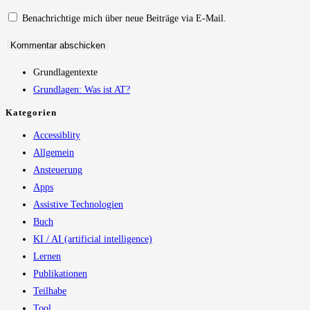
ein
Kommentieren
(optional)
Benachrichtige mich über neue Beiträge via E-Mail.
ein
Grundlagentexte
Grundlagen: Was ist AT?
Kategorien
Accessiblity
Allgemein
Ansteuerung
Apps
Assistive Technologien
Buch
KI / AI (artificial intelligence)
Lernen
Publikationen
Teilhabe
Tool