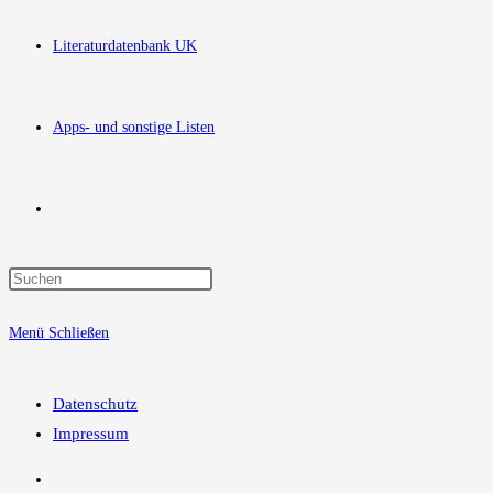
Literaturdatenbank UK
Apps- und sonstige Listen
Website-
Press
Suche
Escape
Menü
Schließen
to
close
umschalten
the
Datenschutz
search
Impressum
panel.