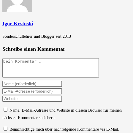
Igor Krstoski
Sonderschullehrer und Blogger seit 2013
Schreibe einen Kommentar
Kommentar
Gib
deinen
Gib
Namen
deine
Gib
oder
E-
deine
Name, E-Mail-Adresse und Website in diesem Browser für meinen
Benutzernamen
Mail-
Website-
nächsten Kommentar speichern.
zum
Adresse
URL
Kommentieren
zum
ein
Benachrichtige mich über nachfolgende Kommentare via E-Mail.