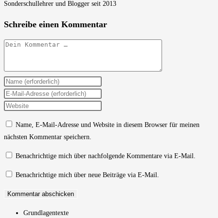
Sonderschullehrer und Blogger seit 2013
Schreibe einen Kommentar
Kommentar
Gib
deinen
Gib
Namen
deine
Gib
oder
E-
deine
Name, E-Mail-Adresse und Website in diesem Browser für meinen
Benutzernamen
Mail-
Website-
nächsten Kommentar speichern.
zum
Adresse
URL
Kommentieren
zum
ein
Benachrichtige mich über nachfolgende Kommentare via E-Mail.
ein
Kommentieren
(optional)
Benachrichtige mich über neue Beiträge via E-Mail.
ein
Grundlagentexte