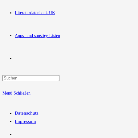
Literaturdatenbank UK
Apps- und sonstige Listen
Website-
Press
Suche
Escape
Menü
Schließen
to
close
umschalten
the
Datenschutz
search
Impressum
panel.