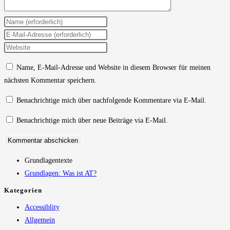
Gib
deinen
Gib
Namen
deine
Gib
oder
E-
deine
Name, E-Mail-Adresse und Website in diesem Browser für meinen
Benutzernamen
Mail-
Website-
nächsten Kommentar speichern.
zum
Adresse
URL
Kommentieren
zum
ein
Benachrichtige mich über nachfolgende Kommentare via E-Mail.
ein
Kommentieren
(optional)
Benachrichtige mich über neue Beiträge via E-Mail.
ein
Grundlagentexte
Grundlagen: Was ist AT?
Kategorien
Accessiblity
Allgemein