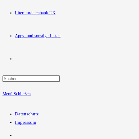
Literaturdatenbank UK
Apps- und sonstige Listen
Website-
Press
Suche
Escape
Menü
Schließen
to
close
umschalten
the
Datenschutz
search
Impressum
panel.