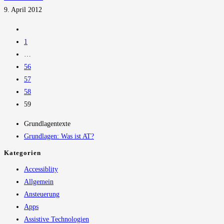
9. April 2012
Zur
vorherigen
1
Seite
…
56
57
58
59
Grundlagentexte
Grundlagen: Was ist AT?
Kategorien
Accessiblity
Allgemein
Ansteuerung
Apps
Assistive Technologien