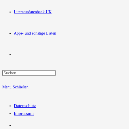
Literaturdatenbank UK
Apps- und sonstige Listen
Website-
Press
Suche
Escape
Menü
Schließen
to
close
umschalten
the
Datenschutz
search
Impressum
panel.