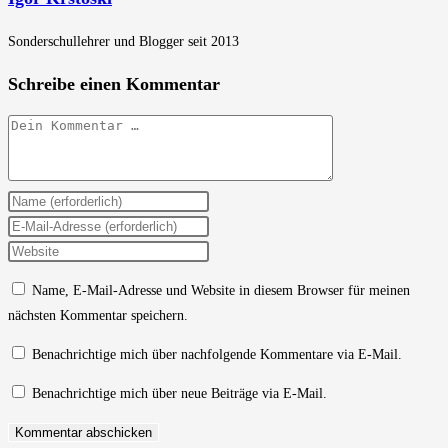
Sonderschullehrer und Blogger seit 2013
Schreibe einen Kommentar
Kommentar
Gib
deinen
Gib
Namen
deine
Gib
oder
E-
deine
Name, E-Mail-Adresse und Website in diesem Browser für meinen
Benutzernamen
Mail-
Website-
nächsten Kommentar speichern.
zum
Adresse
URL
Kommentieren
zum
ein
Benachrichtige mich über nachfolgende Kommentare via E-Mail.
ein
Kommentieren
(optional)
Benachrichtige mich über neue Beiträge via E-Mail.
ein