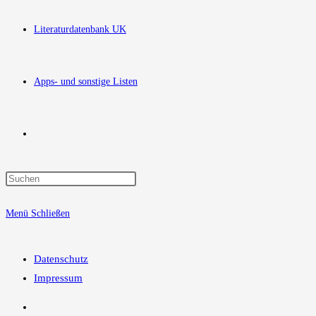
Literaturdatenbank UK
Apps- und sonstige Listen
Website-
Press
Suche
Escape
Menü
Schließen
to
close
umschalten
the
Datenschutz
search
Impressum
panel.