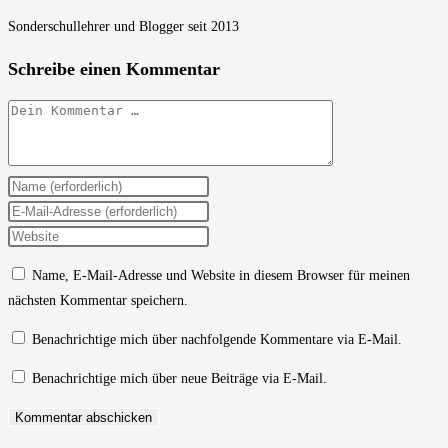
Sonderschullehrer und Blogger seit 2013
Schreibe einen Kommentar
Kommentar
Gib
deinen
Gib
Namen
deine
Gib
oder
E-
deine
Name, E-Mail-Adresse und Website in diesem Browser für meinen
Benutzernamen
Mail-
Website-
nächsten Kommentar speichern.
zum
Adresse
URL
Kommentieren
zum
ein
Benachrichtige mich über nachfolgende Kommentare via E-Mail.
ein
Kommentieren
(optional)
Benachrichtige mich über neue Beiträge via E-Mail.
ein