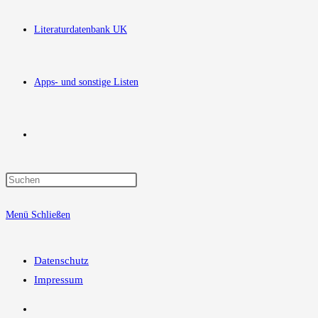
Literaturdatenbank UK
Apps- und sonstige Listen
Website-
Press
Suche
Escape
Menü
Schließen
to
close
umschalten
the
Datenschutz
search
Impressum
panel.