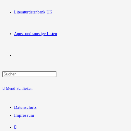
Literaturdatenbank UK
Apps- und sonstige Listen
Website-
Press
Suche
Escape
Menü
Schließen
to
close
umschalten
the
Datenschutz
search
Impressum
panel.