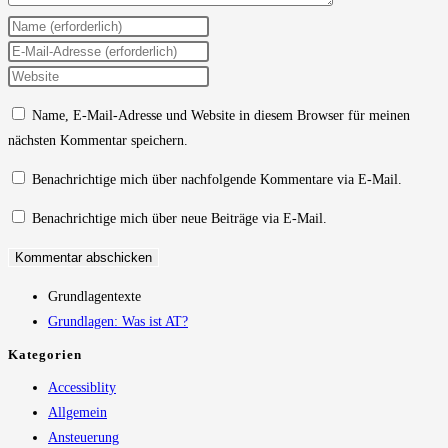
Gib
deinen
Gib
Namen
deine
Gib
oder
E-
deine
Name, E-Mail-Adresse und Website in diesem Browser für meinen
Benutzernamen
Mail-
Website-
nächsten Kommentar speichern.
zum
Adresse
URL
Kommentieren
zum
ein
Benachrichtige mich über nachfolgende Kommentare via E-Mail.
ein
Kommentieren
(optional)
Benachrichtige mich über neue Beiträge via E-Mail.
ein
Grundlagentexte
Grundlagen: Was ist AT?
Kategorien
Accessiblity
Allgemein
Ansteuerung