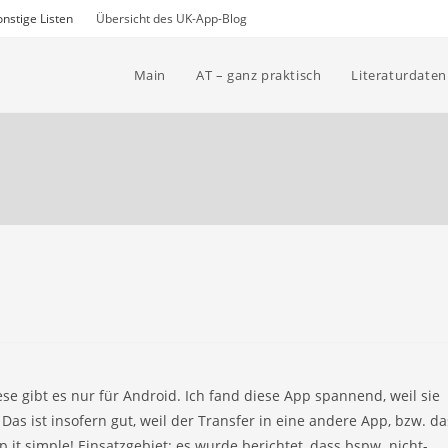
nstige Listen
Übersicht des UK-App-Blog
Main
AT – ganz praktisch
Literaturdate
ese gibt es nur für Android. Ich fand diese App spannend, weil sie
as ist insofern gut, weil der Transfer in eine andere App, bzw. da
 it simple! Einsatzgebiet: es wurde berichtet, dass bspw. nicht-