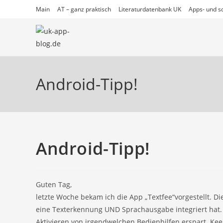
Zum
Main
AT – ganz praktisch
Literaturdatenbank UK
Apps- und so
Inhalt
springen
Android-Tipp!
Android-Tipp!
Guten Tag,
letzte Woche bekam ich die App „Textfee“vorgestellt. Di
eine Texterkennung UND Sprachausgabe integriert hat. D
Aktivieren von irgendwelchen Bedienhilfen erspart. Keep