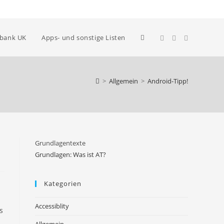
Website-
nbank UK
Apps- und sonstige Listen
Suche
>
Allgemein
>
Android-Tipp!
umschalten
Grundlagentexte
Grundlagen: Was ist AT?
Kategorien
Accessiblity
s