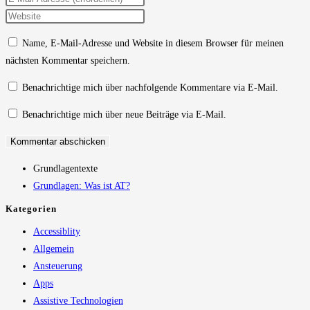
Namen
deine
Gib
oder
E-
deine
Name, E-Mail-Adresse und Website in diesem Browser für meinen
Benutzernamen
Mail-
Website-
nächsten Kommentar speichern.
zum
Adresse
URL
Kommentieren
zum
ein
Benachrichtige mich über nachfolgende Kommentare via E-Mail.
ein
Kommentieren
(optional)
Benachrichtige mich über neue Beiträge via E-Mail.
ein
Grundlagentexte
Grundlagen: Was ist AT?
Kategorien
Accessiblity
Allgemein
Ansteuerung
Apps
Assistive Technologien