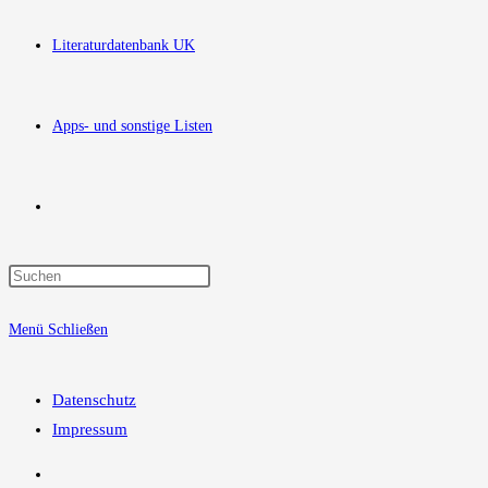
Literaturdatenbank UK
Apps- und sonstige Listen
Website-
Press
Suche
Escape
Menü
Schließen
to
close
umschalten
the
Datenschutz
search
Impressum
panel.