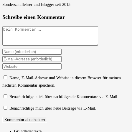
Sonderschullehrer und Blogger seit 2013
Schreibe einen Kommentar
Kommentar
Gib
deinen
Gib
Namen
deine
Gib
oder
E-
deine
Name, E-Mail-Adresse und Website in diesem Browser für meinen
Benutzernamen
Mail-
Website-
nächsten Kommentar speichern.
zum
Adresse
URL
Kommentieren
zum
ein
Benachrichtige mich über nachfolgende Kommentare via E-Mail.
ein
Kommentieren
(optional)
Benachrichtige mich über neue Beiträge via E-Mail.
ein
Grundlagentexte