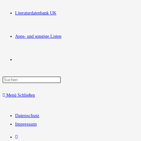
Literaturdatenbank UK
Apps- und sonstige Listen
Website-
Press
Suche
Escape
Menü
Schließen
to
close
umschalten
the
Datenschutz
search
Impressum
panel.