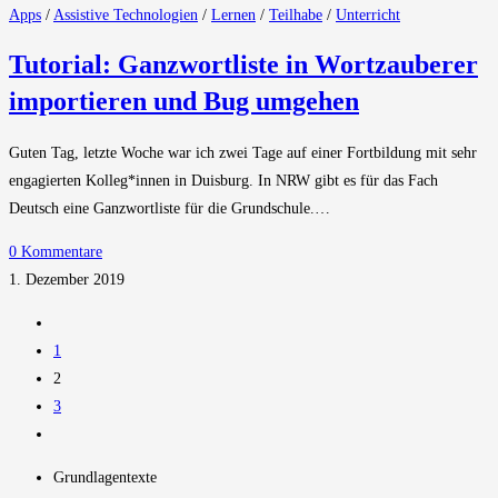
Apps
/
Assistive Technologien
/
Lernen
/
Teilhabe
/
Unterricht
Tutorial: Ganzwortliste in Wortzauberer
importieren und Bug umgehen
Guten Tag, letzte Woche war ich zwei Tage auf einer Fortbildung mit sehr
engagierten Kolleg*innen in Duisburg. In NRW gibt es für das Fach
Deutsch eine Ganzwortliste für die Grundschule.…
0 Kommentare
1. Dezember 2019
Zur
vorherigen
1
Seite
2
3
Zur
nächsten
Grundlagentexte
Seite