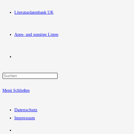
Literaturdatenbank UK
Apps- und sonstige Listen
Website-
Press
Suche
Escape
Menü
Schließen
to
close
umschalten
the
Datenschutz
search
Impressum
panel.