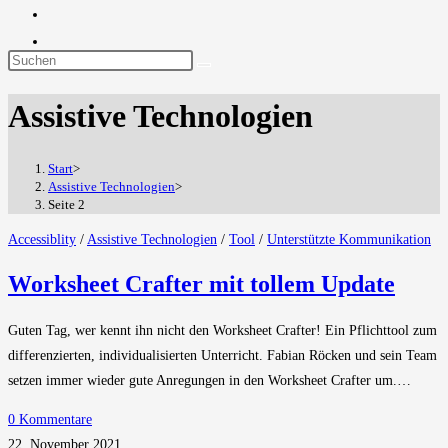
Diese
Website
Assistive Technologien
durchsuchen
Start
>
Assistive Technologien
>
Seite 2
Accessiblity
/
Assistive Technologien
/
Tool
/
Unterstützte Kommunikation
Worksheet Crafter mit tollem Update
Guten Tag, wer kennt ihn nicht den Worksheet Crafter! Ein Pflichttool zum
differenzierten, individualisierten Unterricht. Fabian Röcken und sein Team
setzen immer wieder gute Anregungen in den Worksheet Crafter um.…
0 Kommentare
22. November 2021